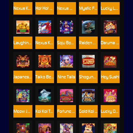
Nexus Koi Gate
Hot Hot Nexus
Nexus Wealth Inn
Mystic Fortune Nexus
Lucky Lucky Nexus
Laughing Buddha Nexus
Nexus Knockout Football Rush
Soju Bomb
Raiden Shogun
Daruma Impact
Japanese Mask
Taiko Beats
Nine Tails
Shoguns Land
Hey Sushi
Meow Janken
Koi Koi Treasure
Fortune Dragon Joy
Gold Koi Fortune
Lucky Durian