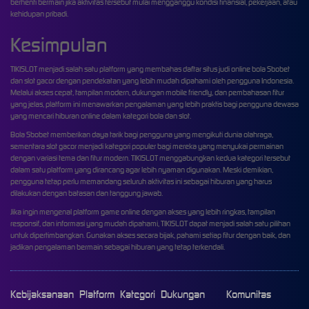
berhenti bermain jika aktivitas tersebut mulai mengganggu kondisi finansial, pekerjaan, atau
kehidupan pribadi.
Kesimpulan
TIKISLOT menjadi salah satu platform yang membahas daftar situs judi online bola Sbobet
dan slot gacor dengan pendekatan yang lebih mudah dipahami oleh pengguna Indonesia.
Melalui akses cepat, tampilan modern, dukungan mobile friendly, dan pembahasan fitur
yang jelas, platform ini menawarkan pengalaman yang lebih praktis bagi pengguna dewasa
yang mencari hiburan online dalam kategori bola dan slot.
Bola Sbobet memberikan daya tarik bagi pengguna yang mengikuti dunia olahraga,
sementara slot gacor menjadi kategori populer bagi mereka yang menyukai permainan
dengan variasi tema dan fitur modern. TIKISLOT menggabungkan kedua kategori tersebut
dalam satu platform yang dirancang agar lebih nyaman digunakan. Meski demikian,
pengguna tetap perlu memandang seluruh aktivitas ini sebagai hiburan yang harus
dilakukan dengan batasan dan tanggung jawab.
Jika ingin mengenal platform game online dengan akses yang lebih ringkas, tampilan
responsif, dan informasi yang mudah dipahami, TIKISLOT dapat menjadi salah satu pilihan
untuk dipertimbangkan. Gunakan akses secara bijak, pahami setiap fitur dengan baik, dan
jadikan pengalaman bermain sebagai hiburan yang tetap terkendali.
Kebijaksanaan
Platform
Kategori
Dukungan
Komunitas