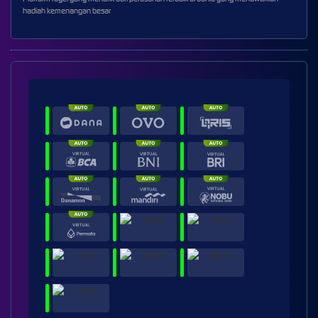
hadiah kemenangan besar