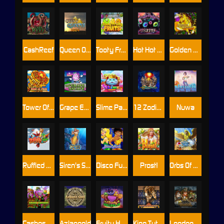
CashReef
Queen Of Queens 2
Tooty Fruity Fruits
Hot Hot Summer
Golden Unicorn
Tower Of Pizza
Grape Escape
Slime Party
12 Zodiacs
Nuwa
Ruffled Up
Siren's Spell
Disco Funk
Prost!
Orbs Of Atlantis
Cashosaurus
Azlangold
Fruity Halloween
King Tuts Tomb
London Hunter