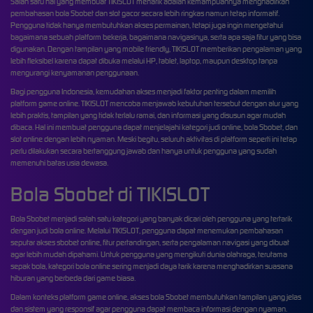
Salah satu hal yang membuat TIKISLOT menarik adalah kemampuannya menghadirkan
pembahasan bola Sbobet dan slot gacor secara lebih ringkas namun tetap informatif.
Pengguna tidak hanya membutuhkan akses permainan, tetapi juga ingin mengetahui
bagaimana sebuah platform bekerja, bagaimana navigasinya, serta apa saja fitur yang bisa
digunakan. Dengan tampilan yang mobile friendly, TIKISLOT memberikan pengalaman yang
lebih fleksibel karena dapat dibuka melalui HP, tablet, laptop, maupun desktop tanpa
mengurangi kenyamanan penggunaan.
Bagi pengguna Indonesia, kemudahan akses menjadi faktor penting dalam memilih
platform game online. TIKISLOT mencoba menjawab kebutuhan tersebut dengan alur yang
lebih praktis, tampilan yang tidak terlalu ramai, dan informasi yang disusun agar mudah
dibaca. Hal ini membuat pengguna dapat menjelajahi kategori judi online, bola Sbobet, dan
slot online dengan lebih nyaman. Meski begitu, seluruh aktivitas di platform seperti ini tetap
perlu dilakukan secara bertanggung jawab dan hanya untuk pengguna yang sudah
memenuhi batas usia dewasa.
Bola Sbobet di TIKISLOT
Bola Sbobet menjadi salah satu kategori yang banyak dicari oleh pengguna yang tertarik
dengan judi bola online. Melalui TIKISLOT, pengguna dapat menemukan pembahasan
seputar akses sbobet online, fitur pertandingan, serta pengalaman navigasi yang dibuat
agar lebih mudah dipahami. Untuk pengguna yang mengikuti dunia olahraga, terutama
sepak bola, kategori bola online sering menjadi daya tarik karena menghadirkan suasana
hiburan yang berbeda dari game biasa.
Dalam konteks platform game online, akses bola Sbobet membutuhkan tampilan yang jelas
dan sistem yang responsif agar pengguna dapat membaca informasi dengan nyaman.