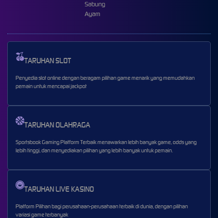
Sabung
Ayam
TARUHAN SLOT
Penyedia slot online dengan beragam pilihan game menarik yang memudahkan
pemain untuk mencapai jackpot
TARUHAN OLAHRAGA
Sportsbook Gaming Platform Terbaik menawarkan lebih banyak game, odds yang
lebih tinggi, dan menyediakan pilihan yang lebih banyak untuk pemain.
TARUHAN LIVE KASINO
Platform Pilihan bagi perusahaan-perusahaan terbaik di dunia, dengan pilihan
variasi game terbanyak