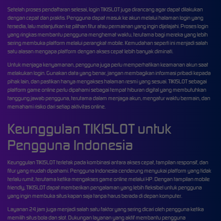
Setelah proses pendaftaran selesai, login TIKISLOT juga dirancang agar dapat dilakukan
dengan cepat dan praktis. Pengguna dapat masuk ke akun melalui halaman login yang
tersedia, lalu melanjutkan ke pilihan fitur atau permainan yang ingin dijelajahi. Proses login
yang ringkas membantu pengguna menghemat waktu, terutama bagi mereka yang lebih
sering membuka platform melalui perangkat mobile. Kemudahan seperti ini menjadi salah
satu alasan mengapa platform dengan akses cepat lebih banyak diminati.
Untuk menjaga kenyamanan, pengguna juga perlu memperhatikan keamanan akun saat
melakukan login. Gunakan data yang benar, jangan membagikan informasi pribadi kepada
pihak lain, dan pastikan hanya mengakses halaman resmi yang sesuai. TIKISLOT sebagai
platform game online perlu dipahami sebagai tempat hiburan digital yang membutuhkan
tanggung jawab pengguna, terutama dalam menjaga akun, mengatur waktu bermain, dan
memahami risiko dari setiap aktivitas online.
Keunggulan TIKISLOT untuk
Pengguna Indonesia
Keunggulan TIKISLOT terletak pada kombinasi antara akses cepat, tampilan responsif, dan
fitur yang mudah dipahami. Pengguna Indonesia cenderung menyukai platform yang tidak
terlalu rumit, terutama ketika mengakses game online melalui HP. Dengan tampilan mobile
friendly, TIKISLOT dapat memberikan pengalaman yang lebih fleksibel untuk pengguna
yang ingin membuka situs kapan saja tanpa harus berada di depan komputer.
Layanan 24 jam juga menjadi salah satu faktor yang sering dicari oleh pengguna ketika
memilih situs bola dan slot. Dukungan layanan yang aktif membantu pengguna