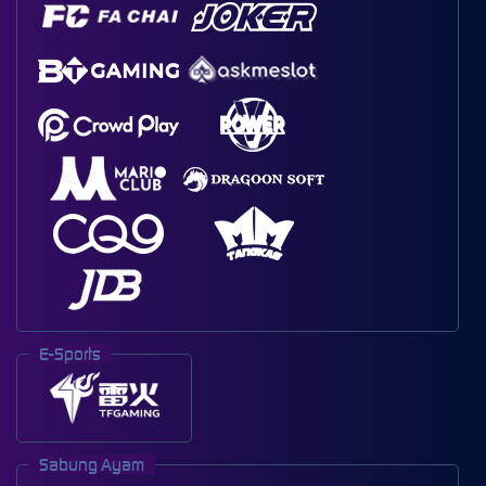
E-Sports
Sabung Ayam