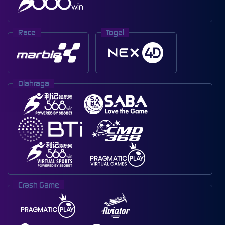
Race
Togel
Olahraga
Crash Game