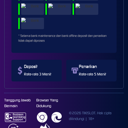
* Selama bank maintenance dan bank offline deposit dan penarikan
tidak dapat diproses
Deposit
Penarikan
Rata-rata 3 Menit
Rata-rata 5 Menit
Tanggung Jawab
Browser Yang
Bermain
Didukung
©2026 TIKISLOT. Hak cipta
dilindungi | 18+