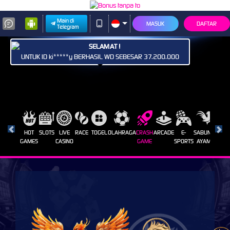
Main di
MASUK
DAFTAR
Telegram
HOT
SLOTS
LIVE
RACE
TOGEL
OLAHRAGA
CRASH
ARCADE
E-
SABUNG
PROM
GAMES
CASINO
GAME
SPORTS
AYAM