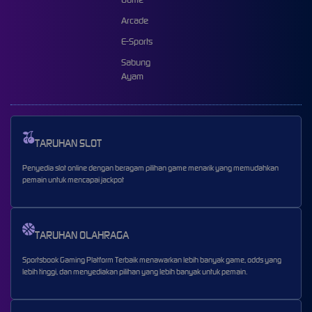
Arcade
E-Sports
Sabung
Ayam
TARUHAN SLOT
Penyedia slot online dengan beragam pilihan game menarik yang memudahkan
pemain untuk mencapai jackpot
TARUHAN OLAHRAGA
Sportsbook Gaming Platform Terbaik menawarkan lebih banyak game, odds yang
lebih tinggi, dan menyediakan pilihan yang lebih banyak untuk pemain.