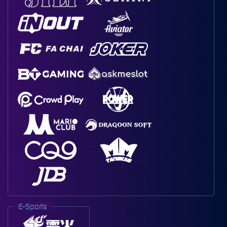
E-Sports