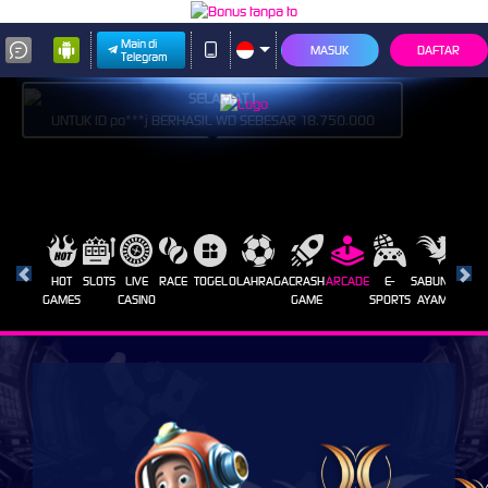
Main di
MASUK
DAFTAR
Telegram
HOT
SLOTS
LIVE
RACE
TOGEL
OLAHRAGA
CRASH
ARCADE
E-
SABUNG
PROM
GAMES
CASINO
GAME
SPORTS
AYAM