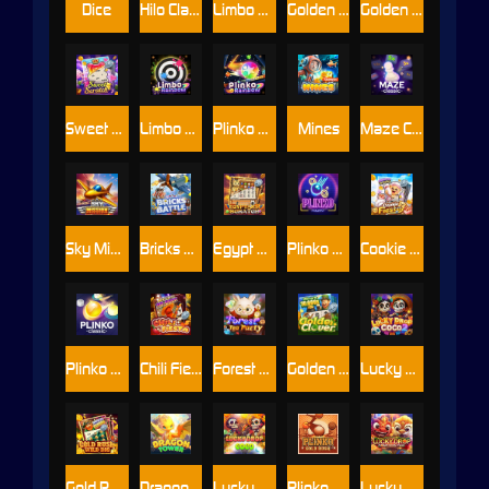
Dice
Hilo Classic
Limbo Neon
Golden Fortunes
Golden Horse Riches
Sweet Scratch
Limbo Rainbow
Plinko Rainbow
Mines
Maze Classic
Sky Mission
Bricks Battle
Egypt Gem Scratch
Plinko Neon
Cookie Fiesta
Plinko Classic
Chili Fiesta
Forest Tea Party
Golden Clover
Lucky Drop: Coco 2
Gold Rush: Wild Dig
Dragon Tower
Lucky Drop-Coco
Plinko Gold Rush
Lucky Drop-GongXiFaChai