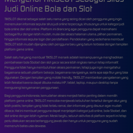
Judi Online Bola dan Slot
TIKISLOT dikenal sebagai salah satu nama yang sering dicari oleh pengguna yang ingin
menemukan informasi seputar situs judi online terpercaya, khususnya untuk kategori judi
bola online dan slot online. Platform ini dirancang agar pengguna dapat memahami
berbagai fitur dengan lebih mudah, mulai dari akses halaman utama, pilihan permainan,
hingga informasi seputar login dan pendaftaran. Pendekatan yang sederhana membuat
TIKISLOT lebih mudah dijangkau oleh pengguna baru yang belum terbiasa dengan tampilan
platform game online.
Salah satu hal yang membuat TIKISLOT menarik adalah kemampuannya menghadirkan
pembahasan bola Sbobet dan slot gacor secara lebih ringkas namun tetap informatif.
Pengguna tidak hanya membutuhkan akses permainan, tetapi juga ingin mengetahui
bagaimana sebuah platform bekerja, bagaimana navigasinya, serta apa saja fitur yang bisa
digunakan. Dengan tampilan yang mobile friendly, TIKISLOT memberikan pengalaman yang
lebih fleksibel karena dapat dibuka melalui HP, tablet, laptop, maupun desktop tanpa
mengurangi kenyamanan penggunaan.
Bagi pengguna Indonesia, kemudahan akses menjadi faktor penting dalam memilih
platform game online. TIKISLOT mencoba menjawab kebutuhan tersebut dengan alur yang
lebih praktis, tampilan yang tidak terlalu ramai, dan informasi yang disusun agar mudah
dibaca. Hal ini membuat pengguna dapat menjelajahi kategori judi online, bola Sbobet, dan
slot online dengan lebih nyaman. Meski begitu, seluruh aktivitas di platform seperti ini tetap
perlu dilakukan secara bertanggung jawab dan hanya untuk pengguna yang sudah
memenuhi batas usia dewasa.