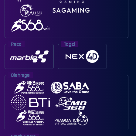
Race
Togel
Olahraga