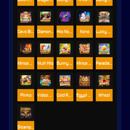
Cave Bingo
Diamonds
Hilo Neon
Keno
Lucky Drop-Olympus
Mines Raider
Multi Hilo
Bunny Run
Mines Cookie
Paradise Hilo
Plinko
Video Poker
Gold Rush: Boomers
Egypt Hilo
Wheel
Steampunk 2