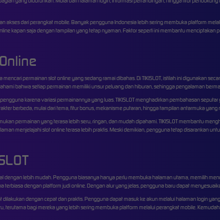
bagian yang dibutuhkan. Mulai dari halaman login, informasi pertandingan, hingga fitur penduku
 akses dari perangkat mobile. Banyak pengguna Indonesia lebih sering membuka platform melalui
online kapan saja dengan tampilan yang tetap nyaman. Faktor seperti ini membantu menciptakan p
Online
a mencari permainan slot online yang sedang ramai dibahas. Di TIKISLOT, istilah ini digunakan 
emahami bahwa setiap permainan memiliki unsur peluang dan hiburan, sehingga pengalaman bermai
yak pengguna karena variasi permainannya yang luas. TIKISLOT menghadirkan pembahasan seputar g
arakter berbeda, mulai dari tema, fitur bonus, mekanisme putaran, hingga tampilan antarmuka y
nemukan permainan yang terasa lebih seru, ringan, dan mudah dipahami. TIKISLOT membantu mengh
aman menjelajahi slot online terasa lebih praktis. Meski demikian, pengguna tetap disarankan un
ISLOT
al dengan lebih mudah. Pengguna biasanya hanya perlu membuka halaman utama, memilih menu pe
terbiasa dengan platform judi online. Dengan alur yang jelas, pengguna baru dapat menyesuaikan
at dilakukan dengan cepat dan praktis. Pengguna dapat masuk ke akun melalui halaman login yang te
, terutama bagi mereka yang lebih sering membuka platform melalui perangkat mobile. Kemudaha