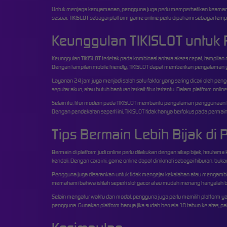
Untuk menjaga kenyamanan, pengguna juga perlu memperhatikan keamanan 
sesuai. TIKISLOT sebagai platform game online perlu dipahami sebagai tem
Keunggulan TIKISLOT untuk
Keunggulan TIKISLOT terletak pada kombinasi antara akses cepat, tampilan 
Dengan tampilan mobile friendly, TIKISLOT dapat memberikan pengalaman y
Layanan 24 jam juga menjadi salah satu faktor yang sering dicari oleh pe
seputar akun, atau butuh bantuan terkait fitur tertentu. Dalam platform 
Selain itu, fitur modern pada TIKISLOT membantu pengalaman penggunaan t
Dengan pendekatan seperti ini, TIKISLOT tidak hanya berfokus pada perm
Tips Bermain Lebih Bijak di 
Bermain di platform judi online perlu dilakukan dengan sikap bijak, terut
kendali. Dengan cara ini, game online dapat dinikmati sebagai hiburan, b
Pengguna juga disarankan untuk tidak mengejar kekalahan atau mengambil ke
memahami bahwa istilah seperti slot gacor atau mudah menang hanyalah ba
Selain mengatur waktu dan modal, pengguna juga perlu memilih platform ya
pengguna. Gunakan platform hanya jika sudah berusia 18 tahun ke atas, paha