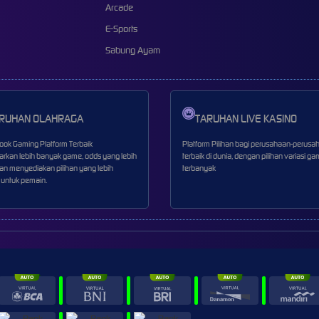
Arcade
E-Sports
Sabung Ayam
RUHAN OLAHRAGA
TARUHAN LIVE KASINO
ook Gaming Platform Terbaik
Platform Pilihan bagi perusahaan-perusa
kan lebih banyak game, odds yang lebih
terbaik di dunia, dengan pilihan variasi g
 dan menyediakan pilihan yang lebih
terbanyak
untuk pemain.