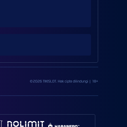
©2026 TIKISLOT. Hak cipta dilindungi | 18+