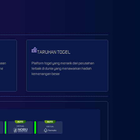
TARUHAN TOGEL
haan
Platform togel yang menarik dari perusahan
ame
terbaik di dunia yang menawarkan hadiah
kemenangan besar