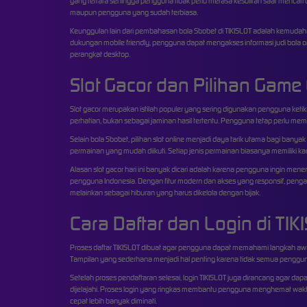
yang tertata sehingga pengguna tidak perlu merasa kesulitan saat mencari 
maupun pengguna yang sudah terbiasa.
Keunggulan lain dari pembahasan bola Sbobet di TIKISLOT adalah kemudahan
dukungan mobile friendly, pengguna dapat mengakses informasi judi bola 
perangkat desktop.
Slot Gacor dan Pilihan Game 
Slot gacor merupakan istilah populer yang sering digunakan pengguna ketik
perhatian, bukan sebagai jaminan hasil tertentu. Pengguna tetap perlu m
Selain bola Sbobet, pilihan slot online menjadi daya tarik utama bagi ban
permainan yang mudah diikuti. Setiap jenis permainan biasanya memiliki k
Alasan slot gacor hari ini banyak dicari adalah karena pengguna ingin me
pengguna Indonesia. Dengan fitur modern dan akses yang responsif, pengal
melainkan sebagai hiburan yang harus dikelola dengan bijak.
Cara Daftar dan Login di TIK
Proses daftar TIKISLOT dibuat agar pengguna dapat memahami langkah aw
Tampilan yang sederhana menjadi hal penting karena tidak semua pengguna 
Setelah proses pendaftaran selesai, login TIKISLOT juga dirancang agar dap
dijelajahi. Proses login yang ringkas membantu pengguna menghemat waktu
cepat lebih banyak diminati.