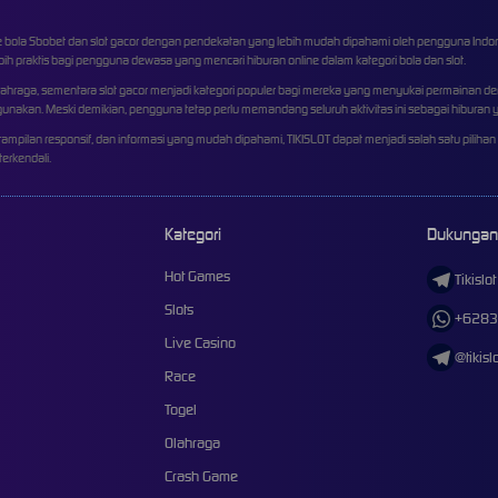
ine bola Sbobet dan slot gacor dengan pendekatan yang lebih mudah dipahami oleh pengguna Indone
ih praktis bagi pengguna dewasa yang mencari hiburan online dalam kategori bola dan slot.
lahraga, sementara slot gacor menjadi kategori populer bagi mereka yang menyukai permainan d
igunakan. Meski demikian, pengguna tetap perlu memandang seluruh aktivitas ini sebagai hibura
tampilan responsif, dan informasi yang mudah dipahami, TIKISLOT dapat menjadi salah satu pilihan 
erkendali.
Kategori
Dukunga
Hot Games
Tikislot
Slots
+6283
Live Casino
@tikisl
Race
Togel
Olahraga
Crash Game