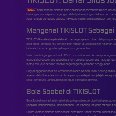
TIKISLOT: Daftar Situs J
TIKISLOT
hadir sebagai platform game online yang membahas akses judi onli
biasanya mencari platform yang mudah dipahami, ringan diakses, dan memi
nyaman bagi pengguna dewasa 18+ yang ingin menikmati hiburan online seca
Mengenal TIKISLOT Sebagai Si
TIKISLOT dikenal sebagai salah satu nama yang sering dicari oleh pengguna y
memahami berbagai fitur dengan lebih mudah, mulai dari akses halaman ut
belum terbiasa dengan tampilan platform game online.
Salah satu hal yang membuat TIKISLOT menarik adalah kemampuannya mengh
mengetahui bagaimana sebuah platform bekerja, bagaimana navigasinya, sert
laptop, maupun desktop tanpa mengurangi kenyamanan penggunaan.
Bagi pengguna Indonesia, kemudahan akses menjadi faktor penting dalam me
agar mudah dibaca. Hal ini membuat pengguna dapat menjelajahi kategori judi
untuk pengguna yang sudah memenuhi batas usia dewasa.
Bola Sbobet di TIKISLOT
Bola Sbobet menjadi salah satu kategori yang banyak dicari oleh pengguna
yang dibuat agar lebih mudah dipahami. Untuk pengguna yang mengikuti dun
Dalam konteks platform game online, akses bola Sbobet membutuhkan tam