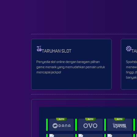
TARUHAN SLOT
TA
Penyedia slot online dengan beragam pilihan
Sportsb
game menarik yang memudahkan pemain untuk
menawar
mencapai jackpot
tinggi,
banyak 